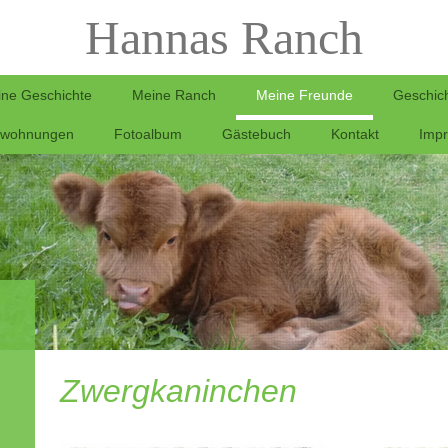
Hannas Ranch
ne Geschichte
Meine Ranch
Meine Freunde
Geschic
nwohnungen
Fotoalbum
Gästebuch
Kontakt
Imp
Zwergkaninchen