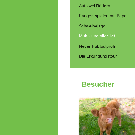
Auf zwei Rädern
Fangen spielen mit Papa
Schweinejagd
Muh - und alles lief
Neuer Fußballprofi
Die Erkundungstour
Besucher