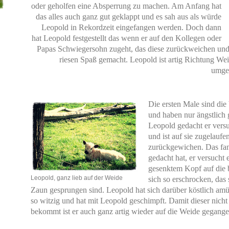
oder geholfen eine Absperrung zu machen. Am Anfang hat
das alles auch ganz gut geklappt und es sah aus als würde
Leopold in Rekordzeit eingefangen werden. Doch dann
hat Leopold festgestellt das wenn er auf den Kollegen oder
Papas Schwiegersohn zugeht, das diese zurückweichen und d
riesen Spaß gemacht. Leopold ist artig Richtung We
umged
Die ersten Male sind die
und haben nur ängstlich 
Leopold gedacht er vers
und ist auf sie zugelaufe
zurückgewichen. Das fand
gedacht hat, er versucht 
gesenktem Kopf auf die 
Leopold, ganz lieb auf der Weide
sich so erschrocken, das 
Zaun gesprungen sind. Leopold hat sich darüber köstlich amüs
so witzig und hat mit Leopold geschimpft. Damit dieser nich
bekommt ist er auch ganz artig wieder auf die Weide gegange