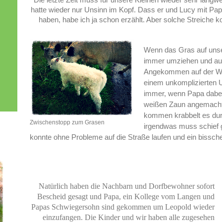
hatte wieder nur Unsinn im Kopf. Dass er und Lucy mit Pap
haben, habe ich ja schon erzählt. Aber solche Streiche ko
Wenn das Gras auf unser
immer umziehen und auch
Angekommen auf der We
einem unkomplizierten U
immer, wenn Papa dabei 
weißen Zaun angemacht
kommen krabbelt es dur
Zwischenstopp zum Grasen
irgendwas muss schief 
konnte ohne Probleme auf die Straße laufen und ein bissch
Natürlich haben die Nachbarn und Dorfbewohner sofort
Bescheid gesagt und Papa, ein Kollege vom Langen und
Papas Schwiegersohn sind gekommen um Leopold wieder
einzufangen. Die Kinder und wir haben alle zugesehen