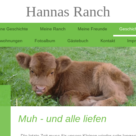
Hannas Ranch
ne Geschichte
Meine Ranch
Meine Freunde
Geschic
nwohnungen
Fotoalbum
Gästebuch
Kontakt
Imp
Muh - und alle liefen
Die letzte Zeit muss für unsere Kleinen wieder sehr langw