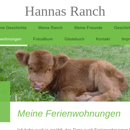
Hannas Ranch
ne Geschichte
Meine Ranch
Meine Freunde
Geschic
nwohnungen
Fotoalbum
Gästebuch
Kontakt
Imp
Meine Ferienwohnungen
Ich habe euch ja erzählt, das Papa auch Ferienwohnungen 