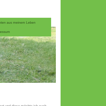
hten aus meinem Leben
ressum
hat und diese möchte ich euch